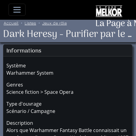
Allez directement au contenu
Allez au menu principal
Allez
La Page à
Accueil
Listes
Jeux de rôle
Dark Heresy - Purifier par le Feu
Informations
Système
Warhammer System
Genres
Science fiction > Space Opera
Type d'ouvrage
Scénario / Campagne
Description
Alors que Warhammer Fantasy Battle connaissait un