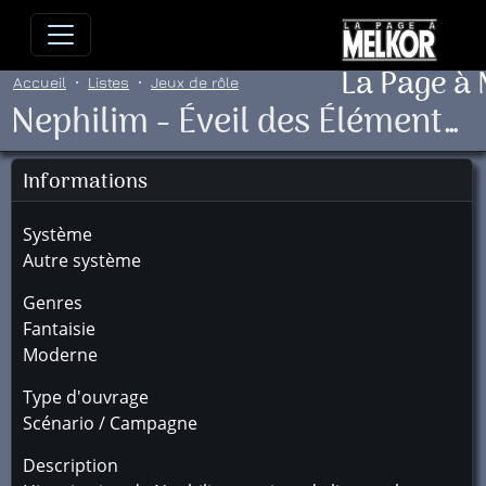
Allez directement au contenu
Allez au menu principal
Allez
La Page à
Accueil
Listes
Jeux de rôle
Nephilim - Éveil des Éléments (L')
Informations
Système
Autre système
Genres
Fantaisie
Moderne
Type d'ouvrage
Scénario / Campagne
Description