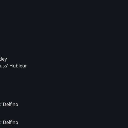
rdey
uss' Hubleur
' Delfino
' Delfino