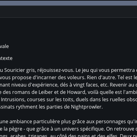
vale
texte
u Souricier gris, réjouissez-vous. Le jeu qui vous permettr
 vous propose d'incarner des voleurs. Rien d'autre. Tel est le
ant niveau d'expérience, dés à vingt faces, etc. Revenir au
 des romans de Leiber et de Howard, voilà quelle est l'ambit
ntrusions, courses sur les toits, duels dans les ruelles ob
ssinats rythment les parties de Nightprowler.
r une ambiance particulière plus grâce aux personnages qu'i
 la pègre - que grâce à un univers spécifique. On retrouve d
ngs, arabes, tziganes, au côté des nains et des elfes. Deux