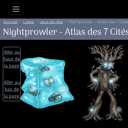
Allez directement au contenu
Allez au menu principal
Allez
Accueil
Listes
Jeux de rôle
Nightprowler - Atlas des 7 Cités
Nightprowler - Atlas des 7 Cités
Aller au
haut de
la page
Aller au
bas de
la page