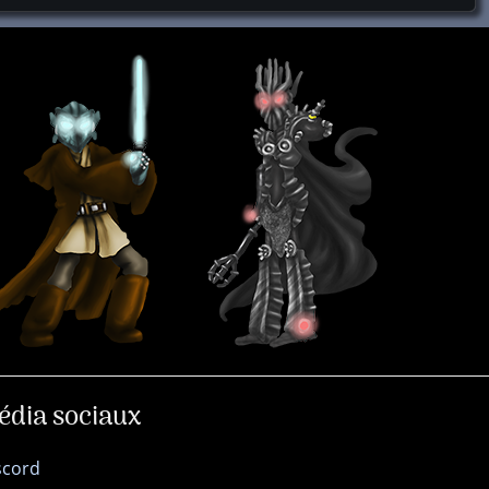
édia sociaux
scord