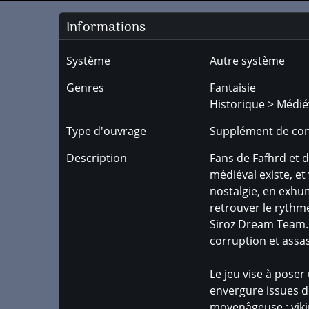
Informations
Système
Autre système
Genres
Fantaisie
Historique > Médié
Type d'ouvrage
Supplément de con
Description
Fans de Fafhrd et d
médiéval existe, et
nostalgie, en exhum
retrouver le rythme
Siroz Dream Team. I
corruption et assa
Le jeu vise à pose
envergure issues de
moyenâgeuse : viki