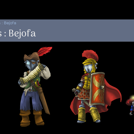
 au menu de la page
 : Bejofa
 : Bejofa