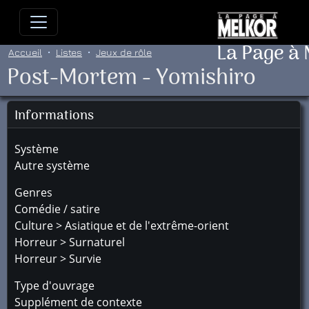
Allez directement au contenu
Allez au menu principal
Allez
La Page à
Accueil
Listes
Jeux de rôle
Post-Mortem - Yomishiro
Informations
Système
Autre système
Genres
Comédie / satire
Culture > Asiatique et de l'extrême-orient
Horreur > Surnaturel
Horreur > Survie
Type d'ouvrage
Supplément de contexte